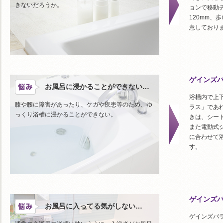
きないだろうか。
ョンで移動
120mm
意しており
ゲインズ
お風呂に浸かることができない…
浴槽内で上
膝や腰に障害があったり、ケガや疾患等のため、ゆ
ラス」であ
っくり浴槽に浸かることができない。
きは、シー
また電動式
に合わせて
す。
ゲインズ
お風呂に入ってる気がしない…
ゲインズバ