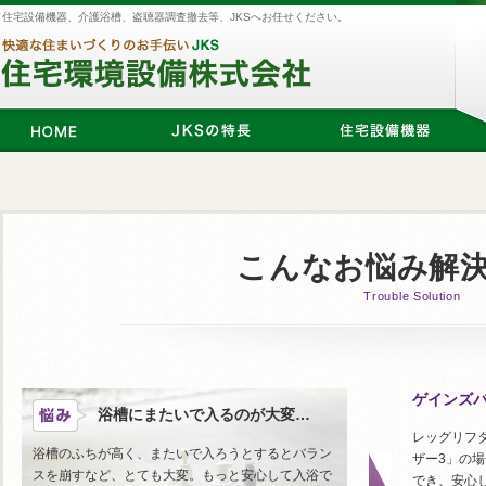
住宅設備機器、介護浴槽、盗聴器調査撤去等、JKSへお任せください。
こんなお悩み解
Trouble Solution
ゲインズ
浴槽にまたいで入るのが大変…
レッグリフ
浴槽のふちが高く、またいで入ろうとするとバラン
ザー3」の
スを崩すなど、とても大変。もっと安心して入浴で
でき、安心